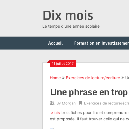
Skip
Dix mois
to
content
Le temps d'une année scolaire
Accueil
Formation en investissemen
11 juillet 2017
Home
Exercices de lecture/écriture
U
Une phrase en trop
By
Morgan
Exercices de lecture/écr
>ici<
trois fiches pour lire et comprendr
est proposée. Il faut trouver celle qui ne 