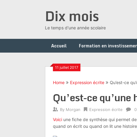
Skip
Dix mois
to
content
Le temps d'une année scolaire
Accueil
Formation en investissemen
11 juillet 2017
Home
Expression écrite
Qu’est-ce qu’
Qu’est-ce qu’une h
By
Morgan
Expression écrite
0
Voici
une fiche de synthèse qui permet de 
quand on écrit ou quand on lit une histoire