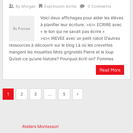
By
Morgan
Expression écrite
0 Comments
Voici deux affichages pour aider les élèves
à planifier leur écriture. >ici< ECRIRE avec
« le lion qui ne savait pas écrire »
>ici< IREVEE avec un petit robot D’autres
ressources à découvrir sur le blog Là où les crevettes
mangent les mouettes Mots grignotés Pierre et le loup
Qu’est-ce qu’une histoire? Pourquoi écrit-on? Pommes
Read More
Navigation
1
2
3
…
5
des
articles
Ateliers Montessori