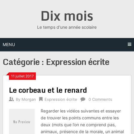
Skip
Dix mois
to
content
Le temps d'une année scolaire
MENU
Catégorie :
Expression écrite
11 juillet 2017
Le corbeau et le renard
By
Morgan
Expression écrite
0 Comments
Regarder les vidéos suivantes et essayer
de trouver les points communs entre les
deux (mots que l’on ne comprend pas,
animaux, présence de la morale, un animal