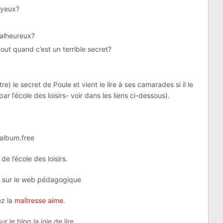
oyeux?
Malheureux?
tout quand c’est un terrible secret?
tre) le secret de Poule et vient le lire à ses camarades si il le
r l’école des loisirs- voir dans les liens ci-dessous).
album.free
 de l’école des loisirs.
<
sur le web pédagogique
z la
maîtresse aime
.
ur le blog la joie de lire.