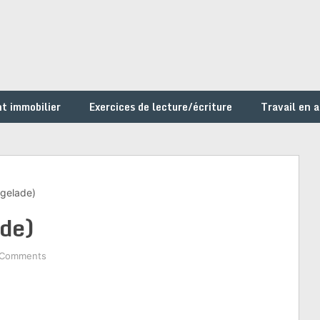
t immobilier
Exercices de lecture/écriture
Travail en 
ugelade)
ade)
 Comments