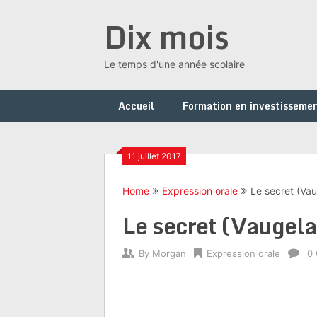
Skip
Dix mois
to
content
Le temps d'une année scolaire
Accueil
Formation en investissemen
11 juillet 2017
Home
Expression orale
Le secret (Va
Le secret (Vaugel
By
Morgan
Expression orale
0