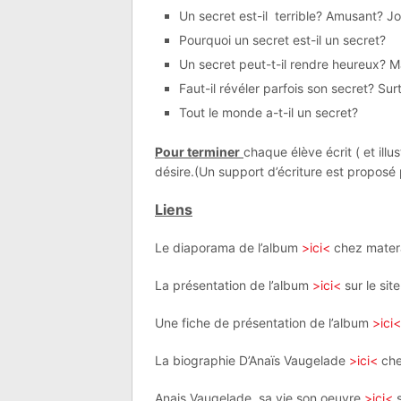
Un secret est-il terrible? Amusant? J
Pourquoi un secret est-il un secret?
Un secret peut-t-il rendre heureux? 
Faut-il révéler parfois son secret? Sur
Tout le monde a-t-il un secret?
Pour terminer
chaque élève écrit ( et illus
désire.(Un support d’écriture est proposé pa
Liens
Le diaporama de l’album
>ici<
chez mater
La présentation de l’album
>ici<
sur le site
Une fiche de présentation de l’album
>ici
La biographie D’Anaïs Vaugelade
>ici<
che
Anais Vaugelade, sa vie son oeuvre
>ici<
s