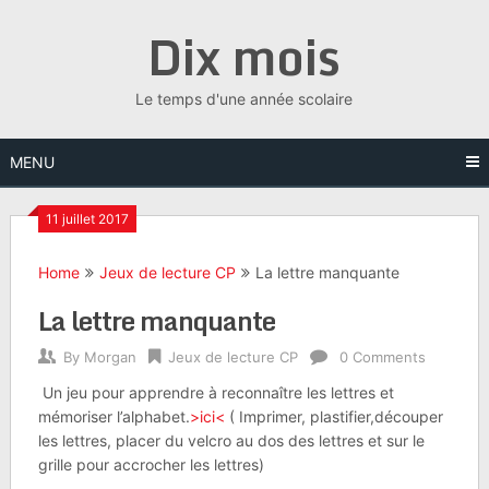
Skip
Dix mois
to
content
Le temps d'une année scolaire
MENU
11 juillet 2017
Home
Jeux de lecture CP
La lettre manquante
La lettre manquante
By
Morgan
Jeux de lecture CP
0 Comments
Un jeu pour apprendre à reconnaître les lettres et
mémoriser l’alphabet.
>ici<
( Imprimer, plastifier,découper
les lettres, placer du velcro au dos des lettres et sur le
grille pour accrocher les lettres)