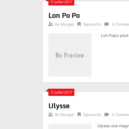
11 juillet 2017
Lon Po Po
By
Morgan
Tapuscrits
0 Comme
Lon Popo peut-êt
11 juillet 2017
Ulysse
By
Morgan
Tapuscrits
0 Comme
Ulysse une magni