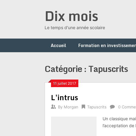
Skip
Dix mois
to
content
Le temps d'une année scolaire
Accueil
Formation en investissemen
Catégorie :
Tapuscrits
11 juillet 2017
L’intrus
By
Morgan
Tapuscrits
0 Comme
Un classique mais
l’acceptation de l’