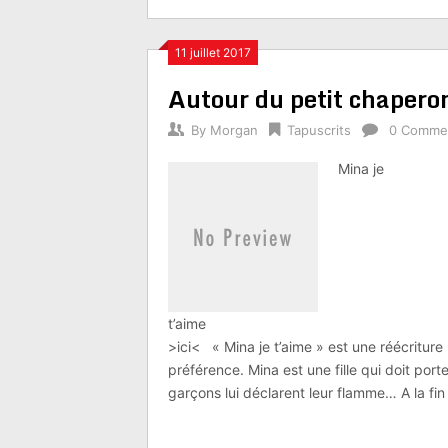
11 juillet 2017
Autour du petit chapero
By
Morgan
Tapuscrits
0 Comme
Mina je
t’aime Voi
>ici< « Mina je t’aime » est une réécriture
préférence. Mina est une fille qui doit por
garçons lui déclarent leur flamme… A la fin