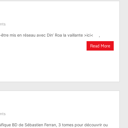
nts
re mis en réseau avec Din’ Roa la vaillante >ici< ,
Read More
nts
fique BD de Sébastien Ferran, 3 tomes pour découvrir ou