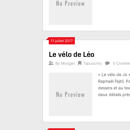
11 juillet 2017
Le vélo de Léo
By
Morgan
Tapuscrits
0 Comme
« Le vélo de Jo »
Raphaël Fejtö. P
dessins et au tex
deux détails prè