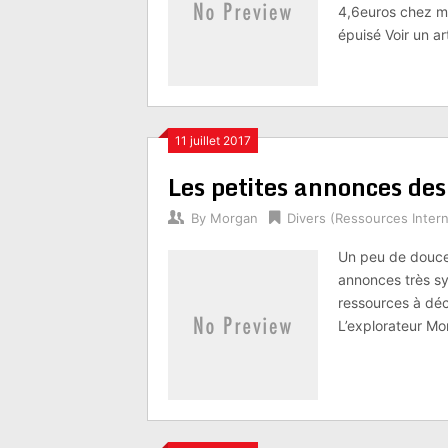
4,6euros chez m
épuisé Voir un a
11 juillet 2017
Les petites annonces des
By
Morgan
Divers (Ressources Intern
Un peu de douce
annonces très s
ressources à déco
L’explorateur Mon