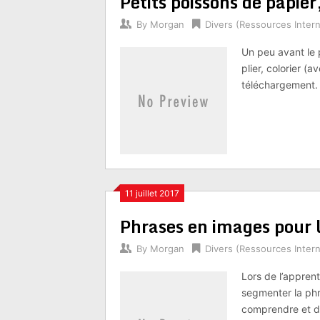
Petits poissons de papier
By
Morgan
Divers (Ressources Intern
Un peu avant le 
plier, colorier (
téléchargement. , 
11 juillet 2017
Phrases en images pour l
By
Morgan
Divers (Ressources Intern
Lors de l’appren
segmenter la phr
comprendre et de