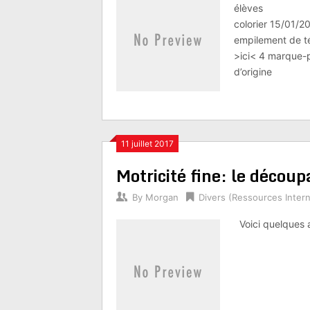
élèves 04/0
colorier 15/01/2
empilement de té
>ici< 4 marque-p
d’origine
11 juillet 2017
Motricité fine: le décou
By
Morgan
Divers (Ressources Intern
Voici quelques a