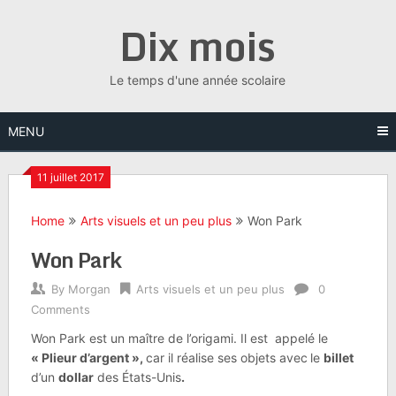
Skip
Dix mois
to
content
Le temps d'une année scolaire
MENU
11 juillet 2017
Home
Arts visuels et un peu plus
Won Park
Won Park
By
Morgan
Arts visuels et un peu plus
0
Comments
Won Park est un maître de l’origami. Il est appelé le
«
Plieur d’argent
»,
car il réalise ses objets avec
le
billet
d’un
dollar
des États-Unis
.