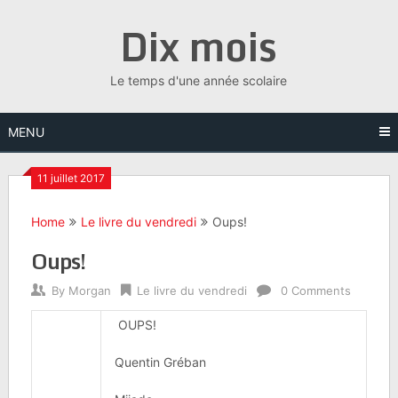
Skip
Dix mois
to
content
Le temps d'une année scolaire
MENU
11 juillet 2017
Home
Le livre du vendredi
Oups!
Oups!
By
Morgan
Le livre du vendredi
0 Comments
OUPS!
Quentin Gréban