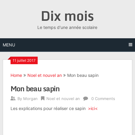
Skip
Dix mois
to
content
Le temps d'une année scolaire
MENU
11 juillet 2017
Home
Noel et nouvel an
Mon beau sapin
Mon beau sapin
By
Morgan
Noel et nouvel an
0 Comments
Les explications pour réaliser ce sapin
>ici<