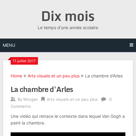
Skip
Dix mois
to
content
Le temps d'une année scolaire
MENU
11 juillet 2017
Home
Arts visuels et un peu plus
La chambre d’Arles
La chambre d’Arles
By
Morgan
Arts visuels et un peu plus
0
Comments
Une vidéo qui retrace le contexte dans lequel Van Gogh a
peint la chambre.