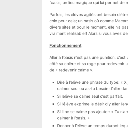
l’oasis, un lieu magique qui lui permet de 
Parfois, les élèves agités ont besoin d’êt
coin pour cela; un oasis où comme Macaron
divers sites et pour le moment, elle n’a pas
vraiment réalisable!) Alors si vous avez 
Fonctionnement
Aller à l’oasis n’est pas une punition, c’e
côté sa colère et sa rage pour redevenir un
de « redevenir calme ».
Dire à l’élève une phrase du type: « X
calmer seul ou as-tu besoin d’aller dan
Si lélève se calme seul c’est parfait.
Si l’élève exprime le désir d’y aller l’e
Si il ne se calme pas ajouter: « Tu n’ar
calmer à l’oasis. »
Donner à l’élève un temps durant lequel