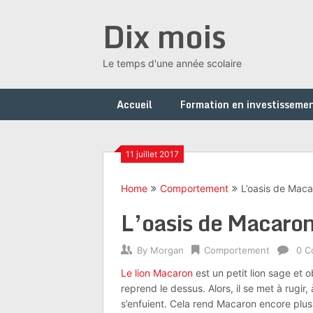
Skip
Dix mois
to
content
Le temps d'une année scolaire
Accueil
Formation en investissemen
11 juillet 2017
Home
Comportement
L’oasis de Mac
L’oasis de Macaro
By
Morgan
Comportement
0 C
Le lion Macaron
est un petit lion sage et 
reprend le dessus. Alors, il se met à rugir
s’enfuient. Cela rend Macaron encore plus t