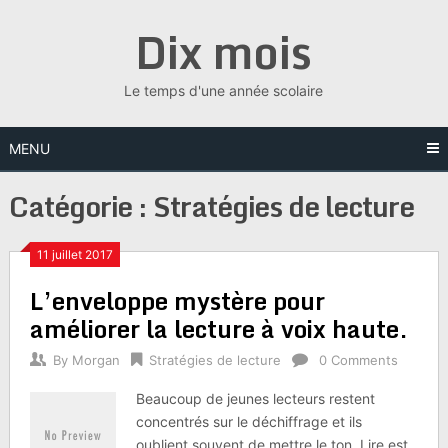
Skip
Dix mois
to
content
Le temps d'une année scolaire
MENU
Catégorie :
Stratégies de lecture
11 juillet 2017
L’enveloppe mystère pour
améliorer la lecture à voix haute.
By
Morgan
Stratégies de lecture
0 Comments
Beaucoup de jeunes lecteurs restent
concentrés sur le déchiffrage et ils
oublient souvent de mettre le ton. Lire est