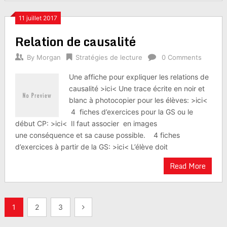
11 juillet 2017
Relation de causalité
By
Morgan
Stratégies de lecture
0 Comments
Une affiche pour expliquer les relations de
causalité >ici< Une trace écrite en noir et
blanc à photocopier pour les élèves: >ici<
4 fiches d’exercices pour la GS ou le
début CP: >ici< Il faut associer en images
une conséquence et sa cause possible. 4 fiches
d’exercices à partir de la GS: >ici< L’élève doit
Read More
Navigation
1
2
3
des