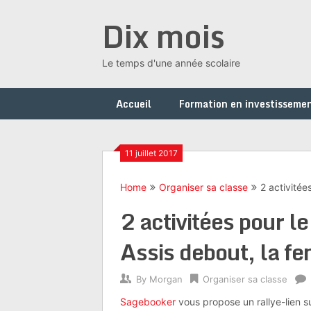
Skip
Dix mois
to
content
Le temps d'une année scolaire
Accueil
Formation en investissemen
11 juillet 2017
Home
Organiser sa classe
2 activitée
2 activitées pour le
Assis debout, la fe
By
Morgan
Organiser sa classe
Sagebooker
vous propose un rallye-lien s