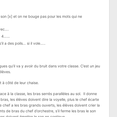
 son [x] et on ne bouge pas pour les mots qui ne
avec….
de 4……
l a des poils… si il vole…..
es qu’il va y avoir du bruit dans votre classe. C’est un jeu
élèves.
à côté de leur chaise.
ace à la classe, les bras serrés parallèles au sol. Il donne
bras, les élèves doivent dire la voyelle, plus le chef écarte
le chef a les bras grands ouverts, les élèves doivent crier la
ts de bras du chef d’orchestre, s’il ferme les bras le son
lèves doivent émettre le son en continue…