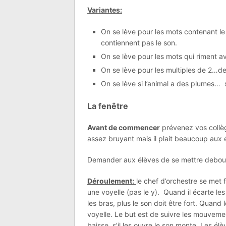
Variantes:
On se lève pour les mots contenant le
contiennent pas le son.
On se lève pour les mots qui riment 
On se lève pour les multiples de 2…
On se lève si l’animal a des plumes… s’i
La fenêtre
Avant de commencer
prévenez vos collègu
assez bruyant mais il plait beaucoup aux 
Demander aux élèves de se mettre debout 
Déroulement:
le chef d’orchestre se met f
une voyelle (pas le y). Quand il écarte les 
les bras, plus le son doit être fort. Quand 
voyelle. Le but est de suivre les mouvemen
baisse, s’il les ouvre le son monte. Les é