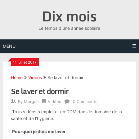
Skip
Dix mois
to
content
Le temps d'une année scolaire
MENU
11 juillet 2017
Home
Vidéos
Se laver et dormir
Se laver et dormir
By
Morgan
Vidéos
0 Comments
Trois vidéos à exploiter en DDM dans le domaine de la
santé et de l’hygiène.
Pourquoi je dois me laver.