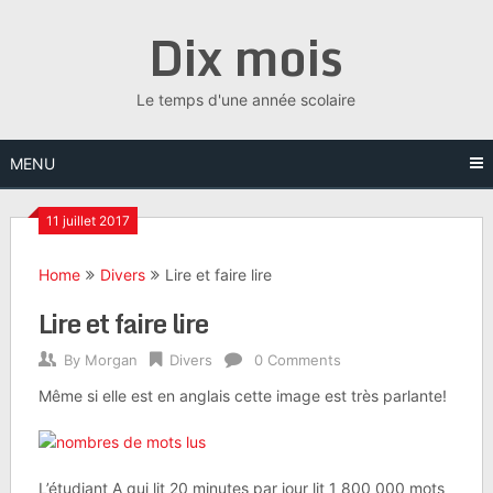
Skip
Dix mois
to
content
Le temps d'une année scolaire
MENU
11 juillet 2017
Home
Divers
Lire et faire lire
Lire et faire lire
By
Morgan
Divers
0 Comments
Même si elle est en anglais cette image est très parlante!
L’étudiant A qui lit 20 minutes par jour lit 1 800 000 mots