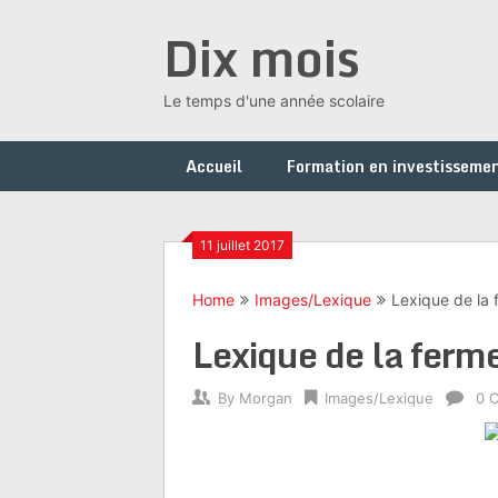
Skip
Dix mois
to
content
Le temps d'une année scolaire
Accueil
Formation en investissemen
11 juillet 2017
Home
Images/Lexique
Lexique de la 
Lexique de la ferm
By
Morgan
Images/Lexique
0 