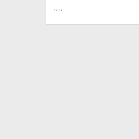
, , , ,