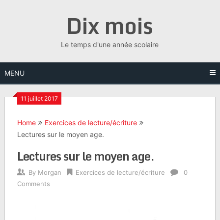
Skip
Dix mois
to
content
Le temps d'une année scolaire
MENU
11 juillet 2017
Home
Exercices de lecture/écriture
Lectures sur le moyen age.
Lectures sur le moyen age.
By
Morgan
Exercices de lecture/écriture
0
Comments