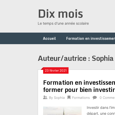
Skip
Dix mois
to
content
Le temps d'une année scolaire
Accueil
Formation en investissemen
Auteur/autrice :
Sophia
23 février 2021
Formation en investisse
former pour bien investir
By
Sophia
Formations
0 Comme
Investir dans l’i
départ, une conn