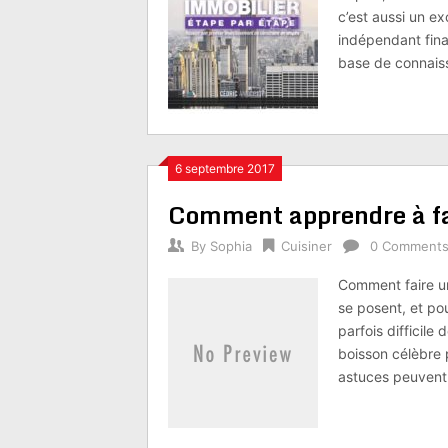
c’est aussi un e
indépendant finan
base de connais
6 septembre 2017
Comment apprendre à fa
By
Sophia
Cuisiner
0 Comment
Comment faire u
se posent, et pou
parfois difficile 
boisson célèbre 
astuces peuvent